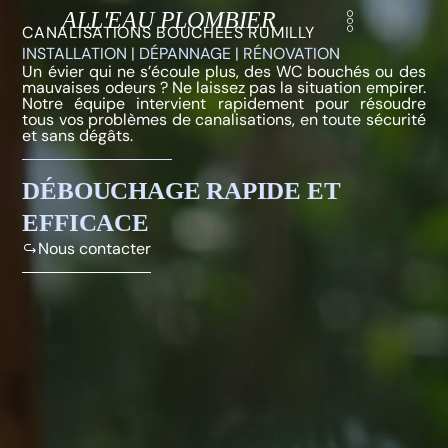
Aller
ALL'EAU PLOMBIER
CANALISATIONS BOUCHÉES RUMILLY
au
INSTALLATION | DÉPANNAGE | RÉNOVATION
Nos réalisations
contenu
Un évier qui ne s’écoule plus, des WC bouchés ou des
mauvaises odeurs ? Ne laissez pas la situation empirer.
Notre équipe intervient rapidement pour résoudre
tous vos problèmes de canalisations, en toute sécurité
et sans dégâts.
DÉBOUCHAGE RAPIDE ET
EFFICACE
Nous contacter