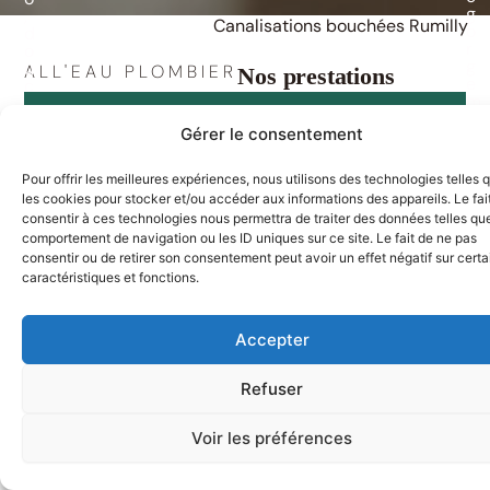
g
,
Canalisations bouchées Rumilly
o
d
r
o
g
u
ALL'EAU PLOMBIER
Nos prestations
e
c
m
h
e
e
Gérer le consentement
n
,
t
b
d
a
Pour offrir les meilleures expériences, nous utilisons des technologies telles 
e
i
les cookies pour stocker et/ou accéder aux informations des appareils. Le fai
c
g
consentir à ces technologies nous permettra de traiter des données telles que
a
n
comportement de navigation ou les ID uniques sur ce site. Le fait de ne pas
n
o
a
consentir ou de retirer son consentement peut avoir un effet négatif sur cert
i
l
r
caractéristiques et fonctions.
i
e
s
a
Accepter
N
t
i
o
o
Refuser
u
n
s
s
Voir les préférences
v
U
o
n